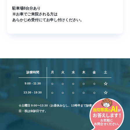
駐車場8台分あり
※お車でご来院される方は
あらかじめ受付にてお申し付けください。
診療時間
月
火
水
木
金
土
○
○
○
○
○
☆
9:00 - 11:30
○
○
○
○
○
☆
13:30 - 19:30
☆土曜日 9:00〜13:30（お昼休みなし、13時半まで診察）
日・祝は休診日です。