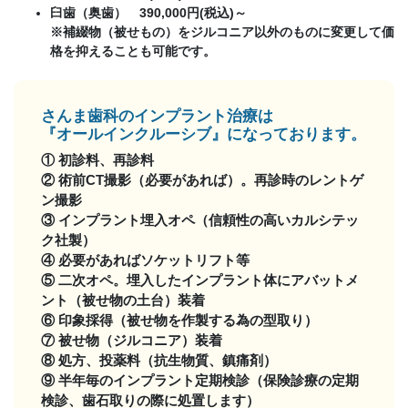
臼歯（奥歯） 390,000円(税込)～
※補綴物（被せもの）をジルコニア以外のものに変更して価
格を抑えることも可能です。
さんま歯科のインプラント治療は
『オールインクルーシブ』になっております。
① 初診料、再診料
② 術前CT撮影（必要があれば）。再診時のレントゲ
ン撮影
③ インプラント埋入オペ（信頼性の高いカルシテッ
ク社製）
④ 必要があればソケットリフト等
⑤ 二次オペ。埋入したインプラント体にアバットメ
ント（被せ物の土台）装着
⑥ 印象採得（被せ物を作製する為の型取り）
⑦ 被せ物（ジルコニア）装着
⑧ 処方、投薬料（抗生物質、鎮痛剤）
⑨ 半年毎のインプラント定期検診（保険診療の定期
検診、歯石取りの際に処置します）