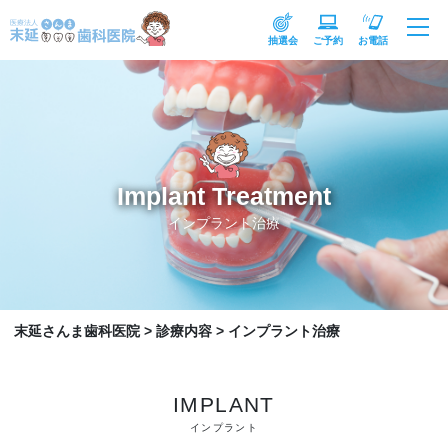
抽選会
ご予約
お電話
Implant Treatment
インプラント治療
末延さんま歯科医院
>
診療内容
>
インプラント治療
IMPLANT
インプラント